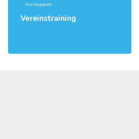
Alle Angebote
Vereinstraining
Drachenbootverein Northeim e.V. 2023
Home
Über uns
Teams
Veranstaltungen