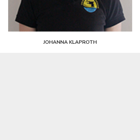
JOHANNA KLAPROTH
Kassenwartin
j.klaproth@drabo-nom.de